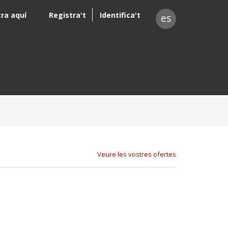
tra aquí
Registra't
Identifica't
es
Veure les vostres ofertes