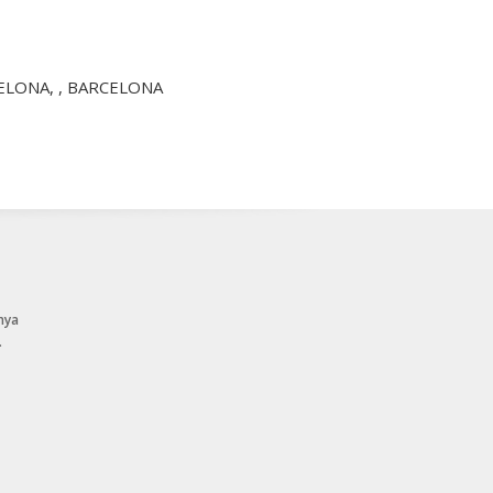
ELONA, , BARCELONA
nya
.