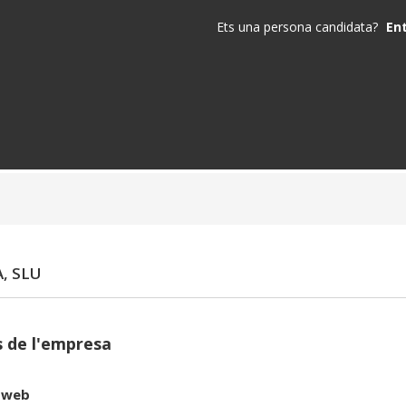
Ets una persona candidata?
En
, SLU
 de l'empresa
 web