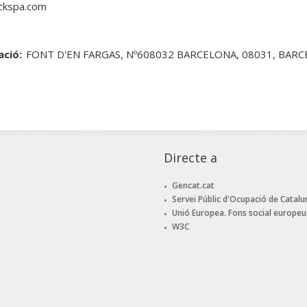
ckspa.com
ació:
FONT D'EN FARGAS, Nº608032 BARCELONA, 08031, BARC
Directe a
Gencat.cat
Servei Públic d'Ocupació de Catalu
Unió Europea. Fons social europeu
W3C