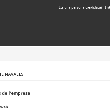
Ets una persona candidata?
En
E NAVALES
 de l'empresa
 web