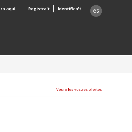
tra aquí
Registra't
Identifica't
es
Veure les vostres ofertes