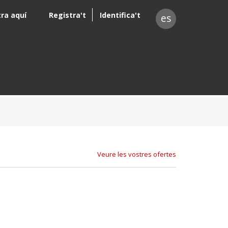
tra aquí
Registra't
Identifica't
es
Veure les vostres ofertes