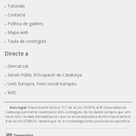
Tutorials
Contacte
Política de galetes
Mapa web
Taula de continguts
Directe a
Gencat.cat
Servei Públic d'Ocupació de Catalunya
Unió Europea. Fons social europeu.
W3C
Avís legal:
D'acord amb l'article 17.1 de la Llei 19/2014, la © Generalitat de
Catalunya permet la reutilització dels continguts i de les dades sempre que se'n
citi la font, i la data d'actualització i que no es desnaturalitzi la informació (article
8 de la Llei 37/2007), i també que no es contradigui amb una llicència específica.