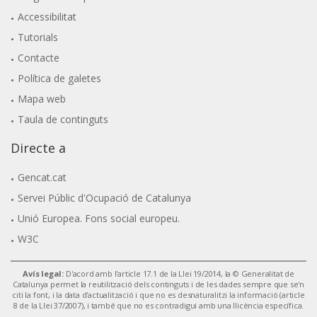
Accessibilitat
Tutorials
Contacte
Política de galetes
Mapa web
Taula de continguts
Directe a
Gencat.cat
Servei Públic d'Ocupació de Catalunya
Unió Europea. Fons social europeu.
W3C
Avís legal:
D'acord amb l'article 17.1 de la Llei 19/2014, la © Generalitat de
Catalunya permet la reutilització dels continguts i de les dades sempre que se'n
citi la font, i la data d'actualització i que no es desnaturalitzi la informació (article
8 de la Llei 37/2007), i també que no es contradigui amb una llicència específica.