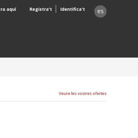
tra aquí
Registra't
Identifica't
es
Veure les vostres ofertes