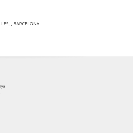
LLES, , BARCELONA
nya
.