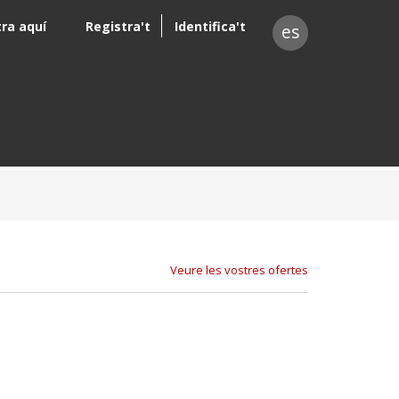
tra aquí
Registra't
Identifica't
es
Veure les vostres ofertes