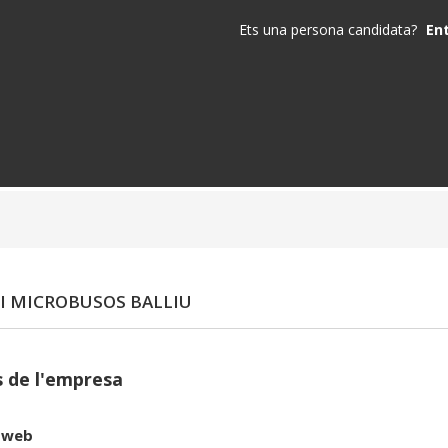
Ets una persona candidata?
En
 I MICROBUSOS BALLIU
 de l'empresa
 web