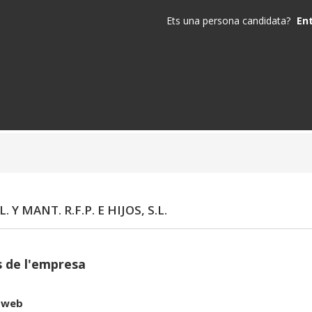
Ets una persona candidata?
En
. Y MANT. R.F.P. E HIJOS, S.L.
 de l'empresa
 web