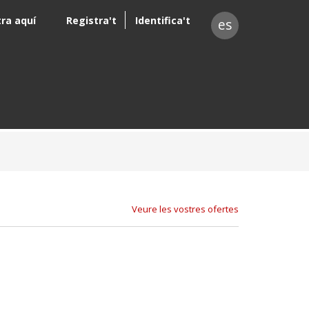
tra aquí
Registra't
Identifica't
es
Veure les vostres ofertes