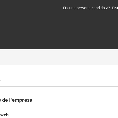
Ets una persona candidata?
En
A
 de l'empresa
 web