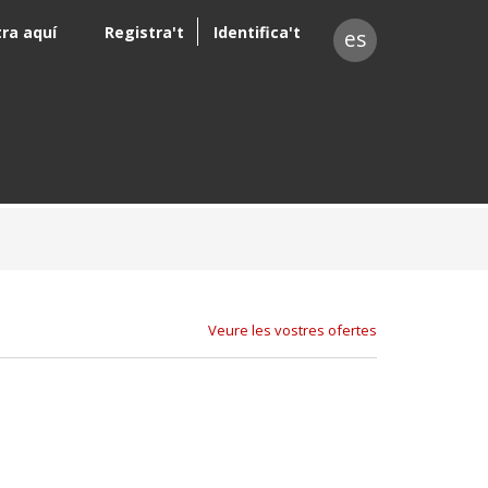
tra aquí
Registra't
Identifica't
es
Veure les vostres ofertes