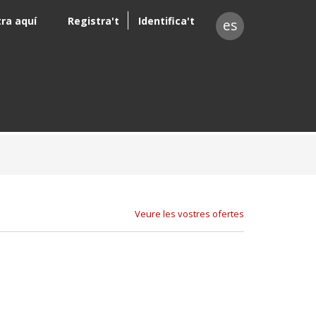
tra aquí
Registra't
Identifica't
es
Veure les vostres ofertes