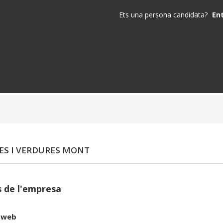
Ets una persona candidata?
En
ES I VERDURES MONT
 de l'empresa
 web