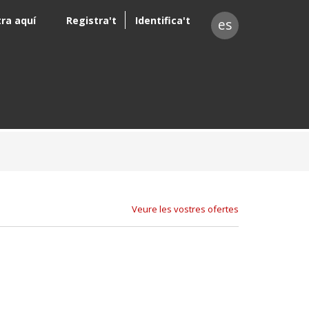
tra aquí
Registra't
Identifica't
es
Veure les vostres ofertes