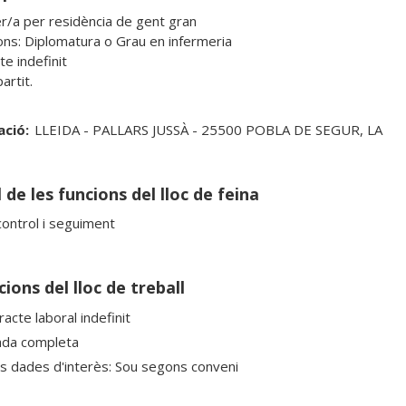
r/a per residència de gent gran

ions: Diplomatura o Grau en infermeria

e indefinit

ació:
LLEIDA - PALLARS JUSSÀ - 25500 POBLA DE SEGUR, LA
 de les funcions del lloc de feina
control i seguiment
ions del lloc de treball
acte laboral indefinit
ada completa
es dades d'interès: Sou segons conveni