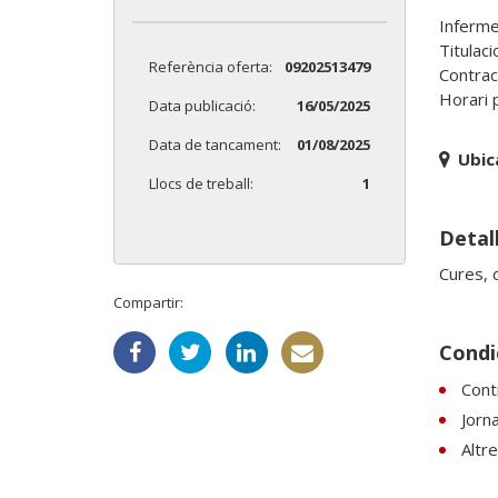
Inferme
Titulac
Referència oferta:
09202513479
Contract
Data publicació:
16/05/2025
Data de tancament:
01/08/2025
Ubic
Llocs de treball:
1
Detall
Cures, 
Compartir:
Condic
Contr
Jorn
Altr