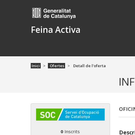
Feina Activa
Inici
Ofertes
Detall de l'oferta
IN
OFICI
0
Inscrits
Descri