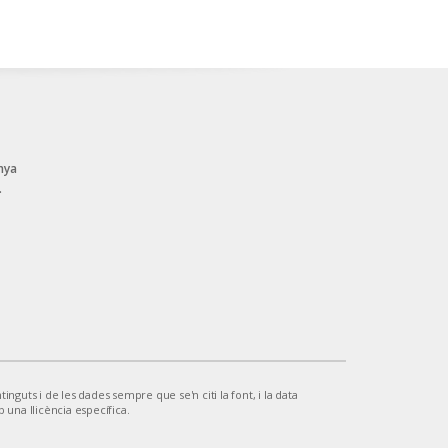
nya
.
inguts i de les dades sempre que se'n citi la font, i la data
b una llicència específica.