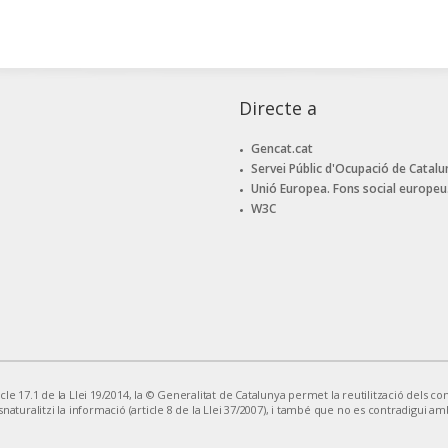
Directe a
Gencat.cat
Servei Públic d'Ocupació de Catalu
Unió Europea. Fons social europeu
W3C
le 17.1 de la Llei 19/2014, la © Generalitat de Catalunya permet la reutilització dels cont
snaturalitzi la informació (article 8 de la Llei 37/2007), i també que no es contradigui am