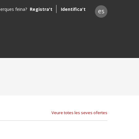
erques feina?
Registra't
Identifica't
es
Veure totes les seves ofertes