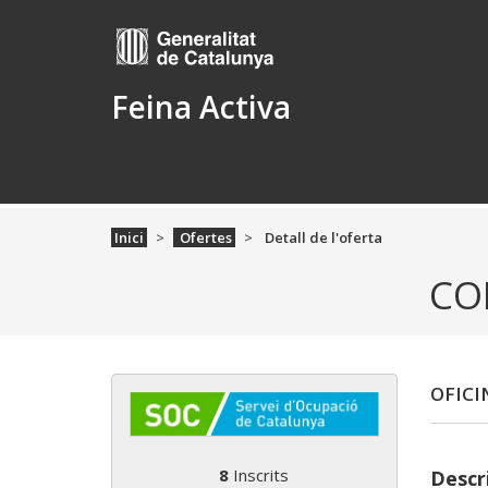
Feina Activa
Inici
Ofertes
Detall de l'oferta
CO
OFICI
8
Inscrits
Descri