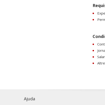
Requi
Expe
Perm
Condic
Cont
Jorn
Sala
Altr
Ajuda