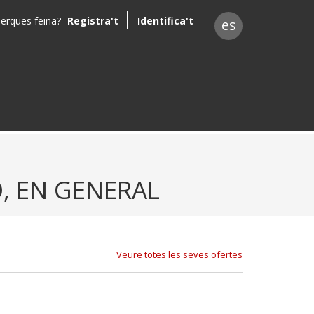
erques feina?
Registra't
Identifica't
es
, EN GENERAL
Veure totes les seves ofertes