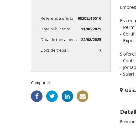
Empresa
Referència oferta:
09202515510
Es reque
- Permís
Data publicació:
11/06/2025
- Certi
Data de tancament:
22/08/2025
- Exper
Llocs de treball:
7
S'ofereix
- Contr
- Jorna
Compartir:
Ubic
Detall
Funcion