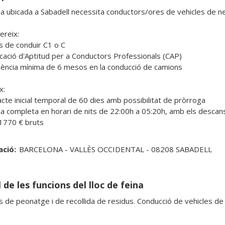
 ubicada a Sabadell necessita conductors/ores de vehicles de netej
reix:

 de conduir C1 o C 

ficació d'Aptitud per a Conductors Professionals (CAP)

iència mínima de 6 mesos en la conducció de camions

: 

acte inicial temporal de 60 dies amb possibilitat de pròrroga

da completa en horari de nits de 22:00h a 05:20h, amb els descans
ació:
BARCELONA - VALLÈS OCCIDENTAL - 08208 SABADELL
 de les funcions del lloc de feina
s de peonatge i de recollida de residus. Conducció de vehicles de 