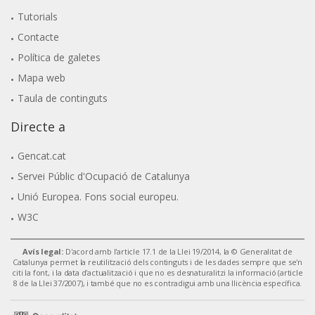
Tutorials
Contacte
Política de galetes
Mapa web
Taula de continguts
Directe a
Gencat.cat
Servei Públic d'Ocupació de Catalunya
Unió Europea. Fons social europeu.
W3C
Avís legal:
D'acord amb l'article 17.1 de la Llei 19/2014, la © Generalitat de
Catalunya permet la reutilització dels continguts i de les dades sempre que se'n
citi la font, i la data d'actualització i que no es desnaturalitzi la informació (article
8 de la Llei 37/2007), i també que no es contradigui amb una llicència específica.