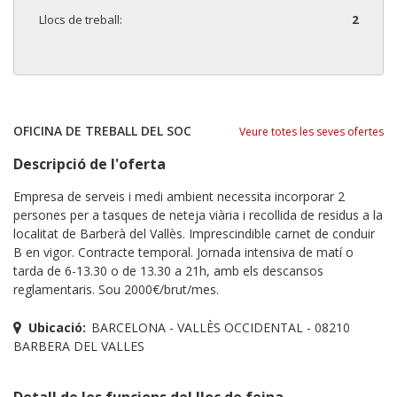
Llocs de treball:
2
OFICINA DE TREBALL DEL SOC
Veure totes les seves ofertes
Descripció de l'oferta
Empresa de serveis i medi ambient necessita incorporar 2
persones per a tasques de neteja viària i recollida de residus a la
localitat de Barberà del Vallès. Imprescindible carnet de conduir
B en vigor. Contracte temporal. Jornada intensiva de matí o
tarda de 6-13.30 o de 13.30 a 21h, amb els descansos
reglamentaris. Sou 2000€/brut/mes.
Ubicació:
BARCELONA - VALLÈS OCCIDENTAL - 08210
BARBERA DEL VALLES
Detall de les funcions del lloc de feina