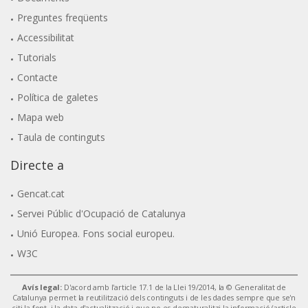
Preguntes freqüents
Accessibilitat
Tutorials
Contacte
Política de galetes
Mapa web
Taula de continguts
Directe a
Gencat.cat
Servei Públic d'Ocupació de Catalunya
Unió Europea. Fons social europeu.
W3C
Avís legal:
D'acord amb l'article 17.1 de la Llei 19/2014, la © Generalitat de
Catalunya permet la reutilització dels continguts i de les dades sempre que se'n
citi la font, i la data d'actualització i que no es desnaturalitzi la informació (article