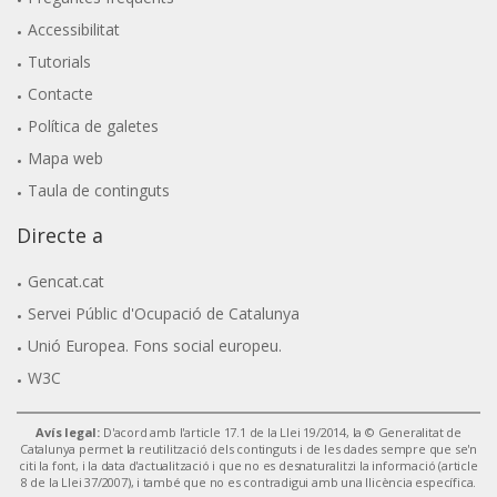
Accessibilitat
Tutorials
Contacte
Política de galetes
Mapa web
Taula de continguts
Directe a
Gencat.cat
Servei Públic d'Ocupació de Catalunya
Unió Europea. Fons social europeu.
W3C
Avís legal:
D'acord amb l'article 17.1 de la Llei 19/2014, la © Generalitat de
Catalunya permet la reutilització dels continguts i de les dades sempre que se'n
citi la font, i la data d'actualització i que no es desnaturalitzi la informació (article
8 de la Llei 37/2007), i també que no es contradigui amb una llicència específica.