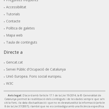
Accessibilitat
Tutorials
Contacte
Política de galetes
Mapa web
Taula de continguts
Directe a
Gencat.cat
Servei Públic d'Ocupació de Catalunya
Unió Europea. Fons social europeu.
W3C
Avís legal:
D'acord amb l'article 17.1 de la Llei 19/2014, la © Generalitat de
Catalunya permet la reutilització dels continguts i de les dades sempre que se'n
citi la font, i la data d'actualització i que no es desnaturalitzi la informació (article
8 de la Llei 37/2007), i també que no es contradigui amb una llicència específica.