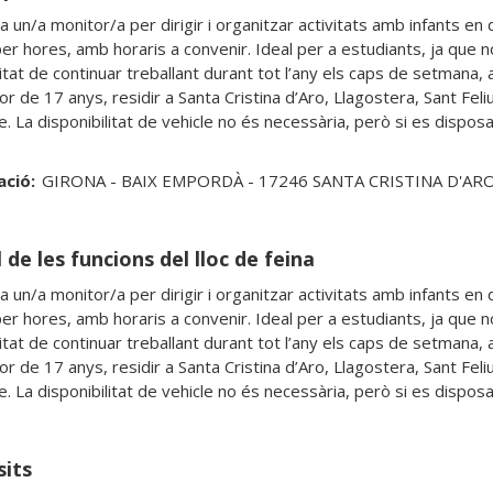
 un/a monitor/a per dirigir i organitzar activitats amb infants en 
per hores, amb horaris a convenir. Ideal per a estudiants, ja que n
itat de continuar treballant durant tot l’any els caps de setmana, am
r de 17 anys, residir a Santa Cristina d’Aro, Llagostera, Sant Feliu
re. La disponibilitat de vehicle no és necessària, però si es dispo
ació:
GIRONA - BAIX EMPORDÀ - 17246 SANTA CRISTINA D'AR
 de les funcions del lloc de feina
 un/a monitor/a per dirigir i organitzar activitats amb infants en 
per hores, amb horaris a convenir. Ideal per a estudiants, ja que n
itat de continuar treballant durant tot l’any els caps de setmana, am
r de 17 anys, residir a Santa Cristina d’Aro, Llagostera, Sant Feliu
re. La disponibilitat de vehicle no és necessària, però si es dispo
sits