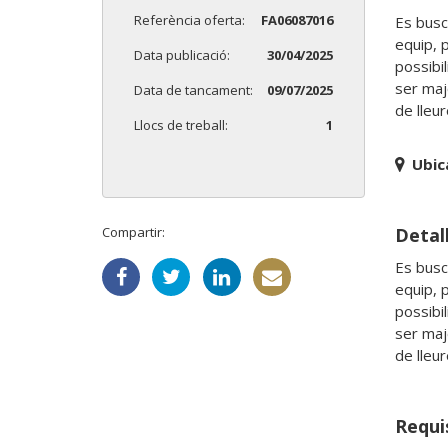
Referència oferta:
FA06087016
Es busca
equip, 
Data publicació:
30/04/2025
possibil
ser majo
Data de tancament:
09/07/2025
de lleu
Llocs de treball:
1
Ubic
Detall
Compartir:
Es busca
equip, 
possibil
ser majo
de lleu
Requi