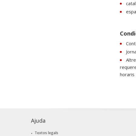
catal
espan
Condic
Cont
Jorn
Altr
requere
horaris 
Ajuda
Textos legals