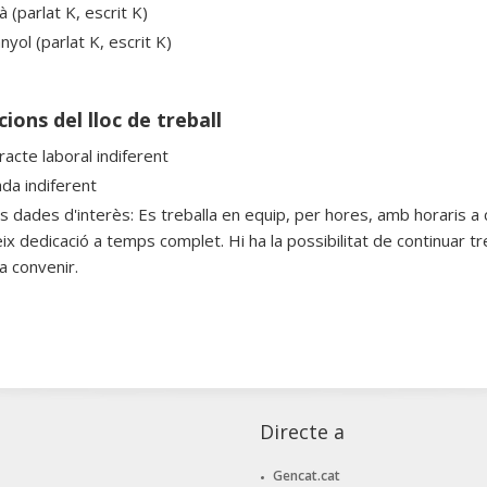
à (parlat K, escrit K)
yol (parlat K, escrit K)
ions del lloc de treball
racte laboral indiferent
ada indiferent
es dades d'interès: Es treballa en equip, per hores, amb horaris a 
ix dedicació a temps complet. Hi ha la possibilitat de continuar t
a convenir.
Directe a
Gencat.cat