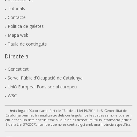
Tutorials
Contacte
Política de galetes
Mapa web
Taula de continguts
Directe a
Gencat.cat
Servei Públic d'Ocupació de Catalunya
Unió Europea. Fons social europeu.
W3C
Avís legal:
D'acord amb l'article 17.1 de la Llei 19/2014, la © Generalitat de
Catalunya permet la reutilització dels continguts i de les dades sempre que se'n
citi la font, i la data d'actualització i que no es desnaturalitzi la informació (article
8 de la Llei 37/2007), i també que no es contradigui amb una llicència específica.