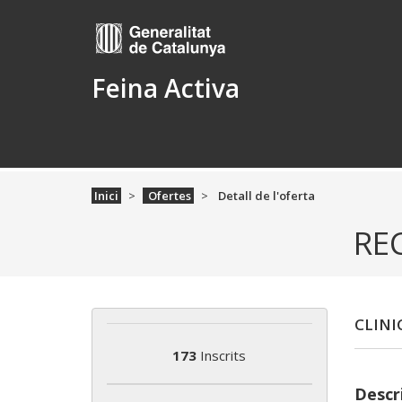
Feina Activa
Inici
Ofertes
Detall de l'oferta
RE
CLINI
173
Inscrits
Descri