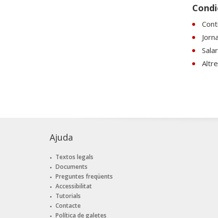
Condic
Cont
Jorn
Sala
Altr
Ajuda
Textos legals
Documents
Preguntes freqüents
Accessibilitat
Tutorials
Contacte
Política de galetes