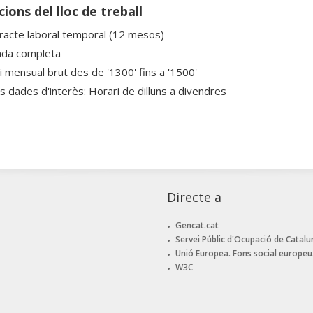
ions del lloc de treball
racte laboral temporal (12 mesos)
ada completa
ri mensual brut des de '1300' fins a '1500'
es dades d'interès: Horari de dilluns a divendres
Directe a
Gencat.cat
Servei Públic d'Ocupació de Catalu
Unió Europea. Fons social europeu
W3C