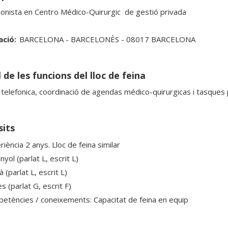
onista en Centro Médico-Quirurgic  de gestió privada
ació:
BARCELONA - BARCELONÈS - 08017 BARCELONA
 de les funcions del lloc de feina
 telefonica, coordinació de agendas médico-quirurgicas i tasques 
sits
iència 2 anys. Lloc de feina similar
yol (parlat L, escrit L)
à (parlat L, escrit L)
s (parlat G, escrit F)
etències / coneixements: Capacitat de feina en equip