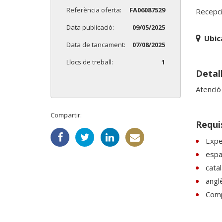
Referència oferta:
FA06087529
Recepci
Data publicació:
09/05/2025
Ubic
Data de tancament:
07/08/2025
Llocs de treball:
1
Detall
Atenció
Compartir:
Requi
Exper
espan
catal
anglè
Comp