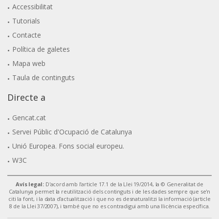
Accessibilitat
Tutorials
Contacte
Política de galetes
Mapa web
Taula de continguts
Directe a
Gencat.cat
Servei Públic d'Ocupació de Catalunya
Unió Europea. Fons social europeu.
W3C
Avís legal:
D'acord amb l'article 17.1 de la Llei 19/2014, la © Generalitat de
Catalunya permet la reutilització dels continguts i de les dades sempre que se'n
citi la font, i la data d'actualització i que no es desnaturalitzi la informació (article
8 de la Llei 37/2007), i també que no es contradigui amb una llicència específica.