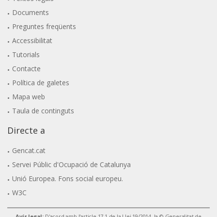
Documents
Preguntes freqüents
Accessibilitat
Tutorials
Contacte
Política de galetes
Mapa web
Taula de continguts
Directe a
Gencat.cat
Servei Públic d'Ocupació de Catalunya
Unió Europea. Fons social europeu.
W3C
Avís legal:
D'acord amb l'article 17.1 de la Llei 19/2014, la © Generalitat de