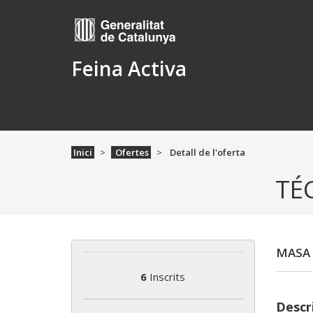
Feina Activa
Inici
Ofertes
Detall de l'oferta
TÉ
MASA
6
Inscrits
Descri