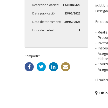
Referència oferta:
FA06088420
MASA, e
Delegac
Data publicació:
23/05/2025
En depe
Data de tancament:
30/07/2025
Llocs de treball:
1
- Reali
- Propo
- Invest
- Inspe
- Asegu
Compartir:
- Elabor
- Coord
- Asegu
El salar
Ubic