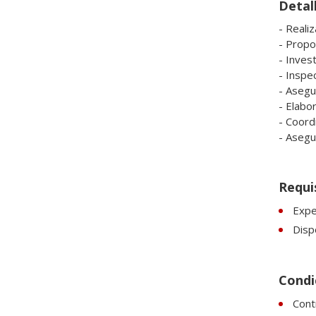
Detall
- Reali
- Propo
- Invest
- Inspe
- Asegu
- Elabor
- Coord
- Asegu
Requi
Expe
Dispo
Condic
Contr