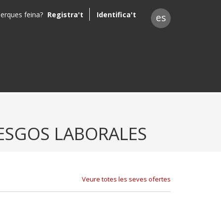
erques feina?
Registra't
Identifica't
es
IESGOS LABORALES
Veure totes les seves ofertes