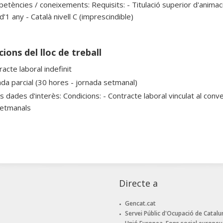
etències / coneixements: Requisits: - Titulació superior d'anima
’1 any - Català nivell C (imprescindible)
ions del lloc de treball
acte laboral indefinit
ada parcial (30 hores - jornada setmanal)
s dades d'interès: Condicions: - Contracte laboral vinculat al conv
setmanals
Directe a
Gencat.cat
Servei Públic d'Ocupació de Catalu