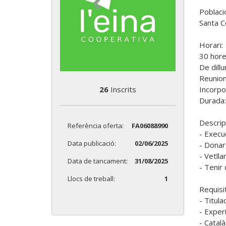
Població
Santa C
Horari:

30 hore
De dill
Reunion
26
Inscrits
Incorpo
Durada: 
Descripc
Referència oferta:
FA06088990
- Execuc
Data publicació:
02/06/2025
- Donar 
- Vetlla
Data de tancament:
31/08/2025
- Tenir 
Llocs de treball:
1
Requisit
- Titul
- Experi
- Català