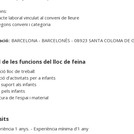
ns:

cte laboral vinculat al conveni de lleure

egons conveni i categoria
ació:
BARCELONA - BARCELONÈS - 08923 SANTA COLOMA DE
 de les funcions del lloc de feina
ió lloc de treball:

ió d’activitats per a infants 

suport als infants

r pels infants

sits
riència 1 anys. - Experiència mínima d’1 any