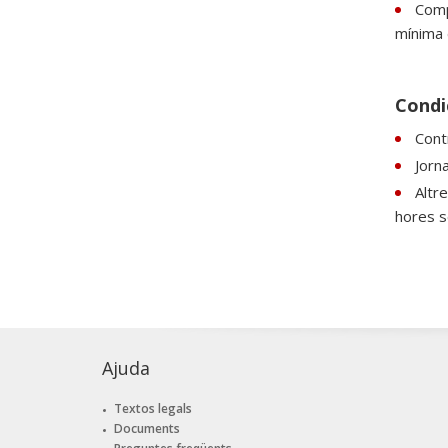
Comp
mínima d
Condic
Contr
Jorn
Altre
hores 
Ajuda
Textos legals
Documents