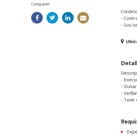
Compartir:
Condicio
- Contra
- Sou s
Ubic
Detall
Descripc
- Execuc
- Donar 
- Vetlla
Requi
Expe