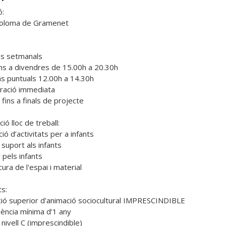
:

oloma de Gramenet

s setmanals

uns a divendres de 15.00h a 20.30h

s puntuals 12.00h a 14.30h

ració immediata

fins a finals de projecte

ió lloc de treball:

ió d’activitats per a infants 

suport als infants

r pels infants

cura de l'espai i material

s:

ació superior d'animació sociocultural IMPRESCINDIBLE

ència mínima d’1 any 

 nivell C (imprescindible)
