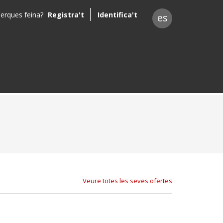
erques feina?
Registra't
Identifica't
es
L
Veure totes les seves ofertes