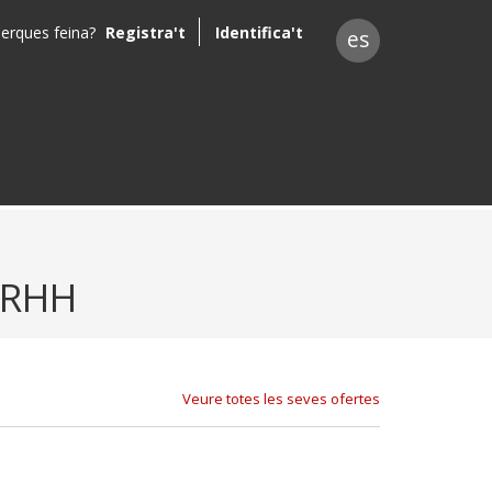
erques feina?
Registra't
Identifica't
es
RRHH
Veure totes les seves ofertes