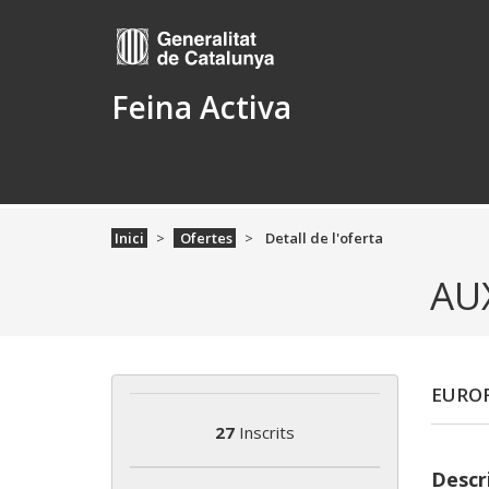
Feina Activa
Inici
Ofertes
Detall de l'oferta
AU
EURO
27
Inscrits
Descri