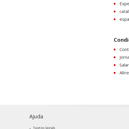
Expe
catal
espan
Condic
Cont
Jorn
Sala
Altre
Ajuda
Textos legals