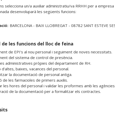
ms selecciona un/a auxiliar administratiu/va RRHH per a empresa 
onada desenvoluparà les següents funcions:
ació:
BARCELONA - BAIX LLOBREGAT - 08782 SANT ESTEVE SE
 de les funcions del lloc de feina
ament de EPI’s al nou personal i seguiment de noves necessitats.

ment del sistema de control de presència.

es administratives pròpies del departament de RH.

 d'altes, baixes, vacances del personal.

litzar la documentació de personal antiga.

ó de les farmacioles de primers auxilis.

ar les hores del personal i validar les proformes amb les agències 
ració de la documentació per a formalitzar els contractes.
sits