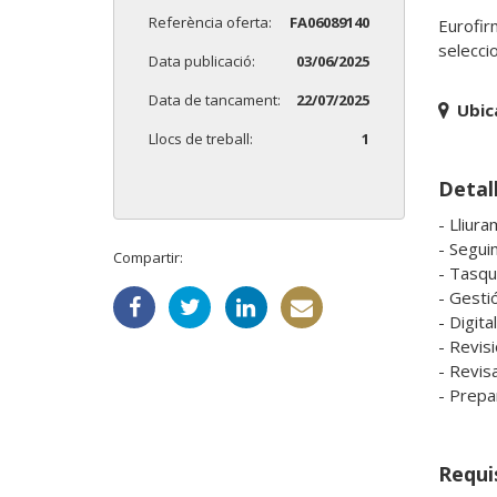
Referència oferta:
FA06089140
Eurofir
selecci
Data publicació:
03/06/2025
Data de tancament:
22/07/2025
Ubic
Llocs de treball:
1
Detall
- Lliur
- Segui
Compartir:
- Tasqu
- Gestió
- Digita
- Revisi
- Revis
- Prepa
Requi