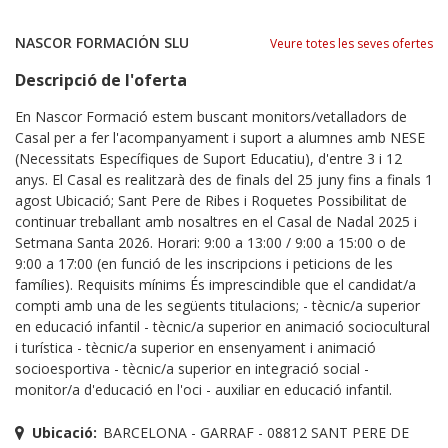
NASCOR FORMACIÓN SLU
Veure totes les seves ofertes
Descripció de l'oferta
En Nascor Formació estem buscant monitors/vetalladors de
Casal per a fer l'acompanyament i suport a alumnes amb NESE
(Necessitats Específiques de Suport Educatiu), d'entre 3 i 12
anys. El Casal es realitzarà des de finals del 25 juny fins a finals 1
agost Ubicació; Sant Pere de Ribes i Roquetes Possibilitat de
continuar treballant amb nosaltres en el Casal de Nadal 2025 i
Setmana Santa 2026. Horari: 9:00 a 13:00 / 9:00 a 15:00 o de
9:00 a 17:00 (en funció de les inscripcions i peticions de les
famílies). Requisits mínims És imprescindible que el candidat/a
compti amb una de les següents titulacions; - tècnic/a superior
en educació infantil - tècnic/a superior en animació sociocultural
i turística - tècnic/a superior en ensenyament i animació
socioesportiva - tècnic/a superior en integració social -
monitor/a d'educació en l'oci - auxiliar en educació infantil.
Ubicació:
BARCELONA - GARRAF - 08812 SANT PERE DE