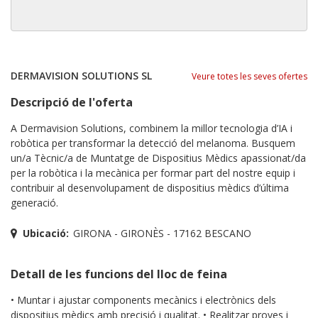
DERMAVISION SOLUTIONS SL
Veure totes les seves ofertes
Descripció de l'oferta
A Dermavision Solutions, combinem la millor tecnologia d’IA i
robòtica per transformar la detecció del melanoma. Busquem
un/a Tècnic/a de Muntatge de Dispositius Mèdics apassionat/da
per la robòtica i la mecànica per formar part del nostre equip i
contribuir al desenvolupament de dispositius mèdics d’última
generació.
Ubicació:
GIRONA - GIRONÈS - 17162 BESCANO
Detall de les funcions del lloc de feina
• Muntar i ajustar components mecànics i electrònics dels
dispositius mèdics amb precisió i qualitat. • Realitzar proves i