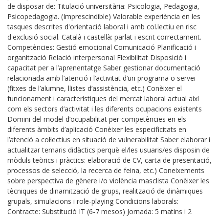
de disposar de: Titulació universitària: Psicologia, Pedagogia,
Psicopedagogia. (Imprescindible) Valorable experiència en les
tasques descrites d'orientació laboral i amb col.lectiu en risc
d'exclusió social. Català i castellà: parlat i escrit correctament.
Competències: Gestió emocional Comunicació Planificació i
organització Relació interpersonal Flexibilitat Disposició i
capacitat per a l’aprenentatge Saber gestionar documentació
relacionada amb l’atenció i l’activitat d’un programa o servei
(fitxes de l’alumne, llistes d’assistència, etc.) Conèixer el
funcionament i característiques del mercat laboral actual així
com els sectors d’activitat i les diferents ocupacions existents
Domini del model d’ocupabilitat per competències en els
diferents àmbits d’aplicació Conèixer les especificitats en
l’atenció a col·lectius en situació de vulnerabilitat Saber elaborar i
actualitzar temaris didàctics perquè el/les usuaris/es disposin de
mòduls teòrics i pràctics: elaboració de CV, carta de presentació,
processos de selecció, la recerca de feina, etc.) Coneixements
sobre perspectiva de gènere i/o violència masclista Conèixer les
tècniques de dinamització de grups, realització de dinàmiques
grupals, simulacions i role-playing Condicions laborals:
Contracte: Substitució IT (6-7 mesos) Jornada: 5 matins i 2