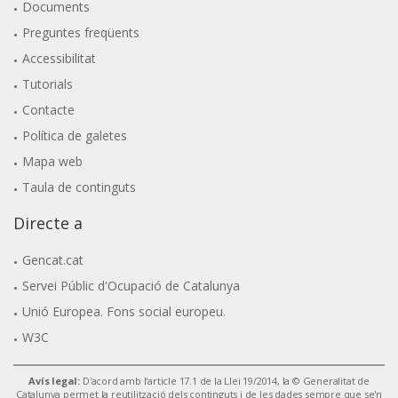
Documents
Preguntes freqüents
Accessibilitat
Tutorials
Contacte
Política de galetes
Mapa web
Taula de continguts
Directe a
Gencat.cat
Servei Públic d'Ocupació de Catalunya
Unió Europea. Fons social europeu.
W3C
Avís legal:
D'acord amb l'article 17.1 de la Llei 19/2014, la © Generalitat de
Catalunya permet la reutilització dels continguts i de les dades sempre que se'n