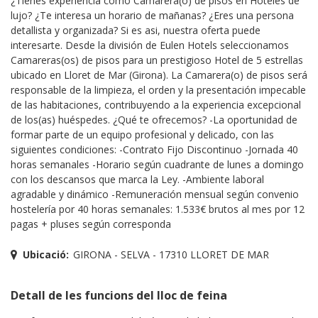
¿Tienes experiencia como Camarera(o) de pisos en Hoteles de
lujo? ¿Te interesa un horario de mañanas? ¿Eres una persona
detallista y organizada? Si es asi, nuestra oferta puede
interesarte. Desde la división de Eulen Hotels seleccionamos
Camareras(os) de pisos para un prestigioso Hotel de 5 estrellas
ubicado en Lloret de Mar (Girona). La Camarera(o) de pisos será
responsable de la limpieza, el orden y la presentación impecable
de las habitaciones, contribuyendo a la experiencia excepcional
de los(as) huéspedes. ¿Qué te ofrecemos? -La oportunidad de
formar parte de un equipo profesional y delicado, con las
siguientes condiciones: -Contrato Fijo Discontinuo -Jornada 40
horas semanales -Horario según cuadrante de lunes a domingo
con los descansos que marca la Ley. -Ambiente laboral
agradable y dinámico -Remuneración mensual según convenio
hostelería por 40 horas semanales: 1.533€ brutos al mes por 12
pagas + pluses según corresponda
Ubicació:
GIRONA - SELVA - 17310 LLORET DE MAR
Detall de les funcions del lloc de feina