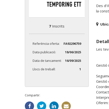
Des d’I
la cons
Ubic
7
Inscrits
Detall
Referència oferta:
FA92296759
Les teve
Data publicació:
18/06/2025
Data de tancament:
16/09/2025
Gestió 
Llocs de treball:
1
Seguimen
Gestió 
Coordin
Contact
Compartir:
Interpre
Oferim:
