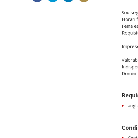
Sou seg
Horari f
Feina es
Requisi
Impresc
Valorabl
Indispen
Domini 
Requi
anglè
Condic
Contr