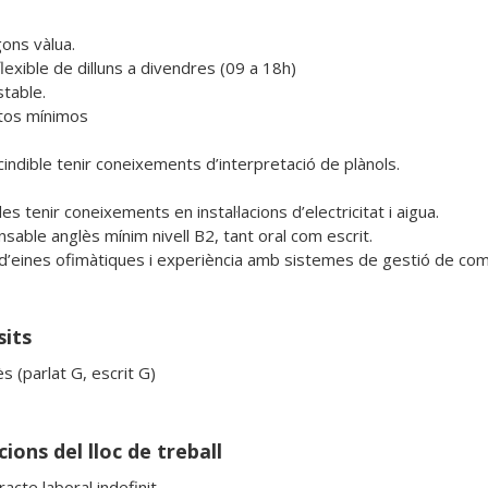
ons vàlua.

lexible de dilluns a divendres (09 a 18h)

table.

tos mínimos

indible tenir coneixements d’interpretació de plànols.

es tenir coneixements en instal·lacions d’electricitat i aigua.

sable anglès mínim nivell B2, tant oral com escrit.

d’eines ofimàtiques i experiència amb sistemes de gestió de com
sits
s (parlat G, escrit G)
ions del lloc de treball
acte laboral indefinit