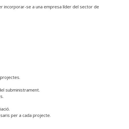
incorporar-se a una empresa líder del sector de 
rojectes.

 del subministrament.

.

ció.

saris per a cada projecte.
