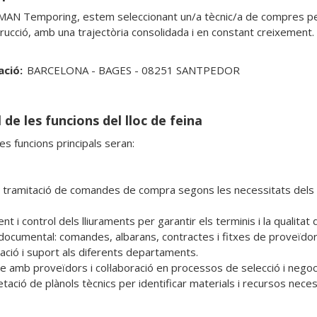
MAN Temporing, estem seleccionant un/a tècnic/a de compres per 
trucció, amb una trajectòria consolidada i en constant creixement.
ació:
BARCELONA - BAGES - 08251 SANTPEDOR
 de les funcions del lloc de feina
s funcions principals seran:

i tramitació de comandes de compra segons les necessitats dels p
t i control dels lliuraments per garantir els terminis i la qualitat
documental: comandes, albarans, contractes i fitxes de proveïdors
ació i suport als diferents departaments.

e amb proveïdors i col·laboració en processos de selecció i negocia
tació de plànols tècnics per identificar materials i recursos neces