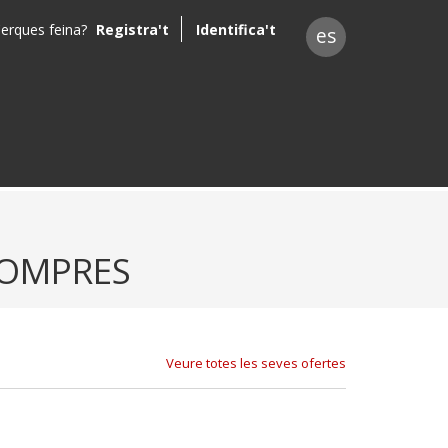
erques feina?
Registra't
Identifica't
es
COMPRES
Veure totes les seves ofertes