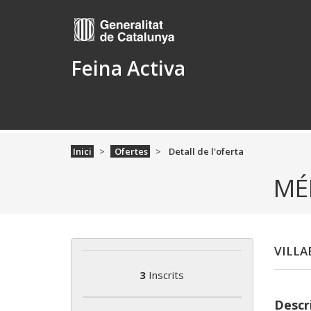
Feina Activa
Inici
Ofertes
Detall de l'oferta
MÉ
VILLA
3
Inscrits
Descri