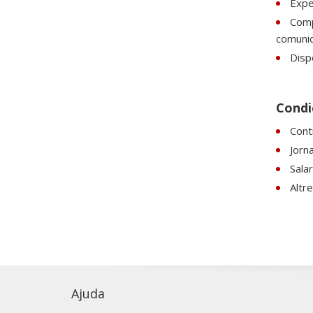
Expe
Comp
comunic
Dispo
Condic
Contr
Jorn
Sala
Altr
Ajuda