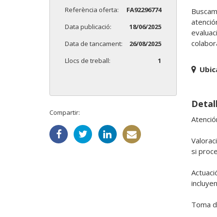
Referència oferta:
FA92296774
Buscamo
atención
Data publicació:
18/06/2025
evaluac
colabor
Data de tancament:
26/08/2025
Llocs de treball:
1
Ubic
Detall
Compartir:
Atenció
Valoraci
si proce
Actuaci
incluye
Toma de