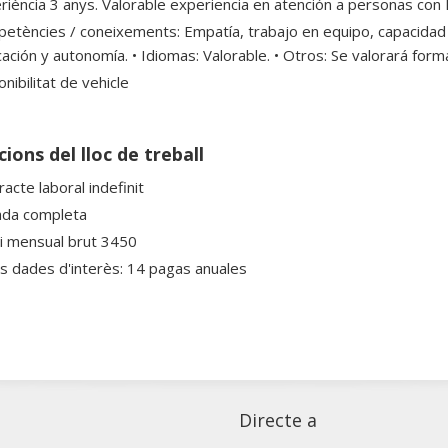
riència 3 anys. Valorable experiencia en atención a personas con 
etències / coneixements: Empatía, trabajo en equipo, capacidad
ación y autonomía. • Idiomas: Valorable. • Otros: Se valorará form
nibilitat de vehicle
ions del lloc de treball
acte laboral indefinit
ada completa
ri mensual brut 3450
es dades d'interès: 14 pagas anuales
Directe a