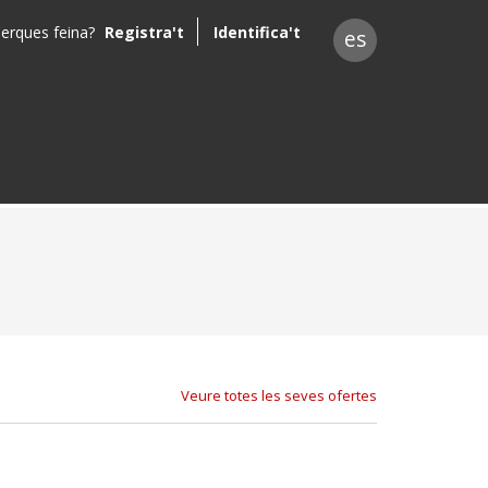
erques feina?
Registra't
Identifica't
es
Veure totes les seves ofertes