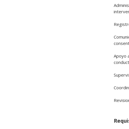
Adminis
interven
Registro
Comunic
consent
Apoyo a
conducta
Supervi
Coordina
Revisio
Requi