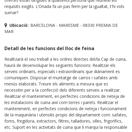
ofertes estan dirigides a qualsevol persona que reuneixi els
requisits exigits. L’Onada fa un pas ferm per la igualtat, t'hi vols
sumar?
Ubicació:
BARCELONA - MARESME - 08330 PREMIA DE
MAR
Detall de les funcions del lloc de feina
Realitzarà el seu treball a les ordres directes del/la Cap de cuina,
haurà de desenvolupar les següents funcions: Realitzar els
serveis ordinaris, especials i extraordinaris que diàriament es
comuniquen. Disposar el muntatge de carros i safates amb
menús elaborats. Treure els aliments a mesura que es
necessitin per a la confecció dels diferents serveis a realitzar.
Realitzar el manteniment, en perfectes condicions de neteja de
les instalacions de cuina així com terres i parets. Realitzar el
manteniment, en perfectes condicions de neteja i funcionament
de la maquinària i utensilis propis del departament com: safates,
forns, fregidora, extractors, filtres, talladores, olles, frigorífics,
etc. Suport en les activitats de cuina que li marqui la responsable