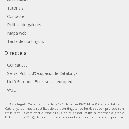
Tutorials
Contacte
Política de galetes
Mapa web
Taula de continguts
Directe a
Gencat.cat
Servei Públic d'Ocupació de Catalunya
Unió Europea. Fons social europeu.
W3C
Avís legal:
D'acord amb l'article 17.1 de la Llei 19/2014, la © Generalitat de
Catalunya permet la reutilització dels continguts i de les dades sempre que se'n
citi la font, i la data d'actualització i que no es desnaturalitzi la informació (article
8 de la Llei 37/2007), i també que no es contradigui amb una llicència específica.