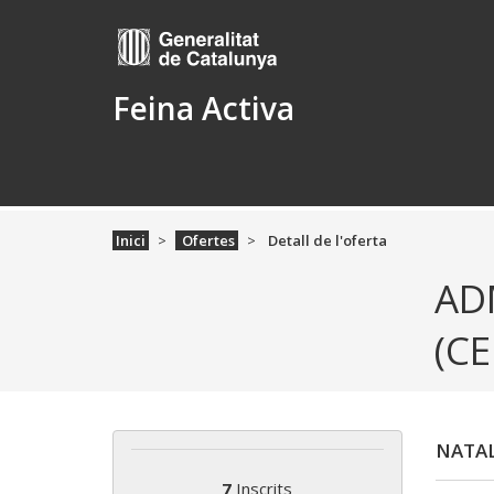
Feina Activa
Inici
Ofertes
Detall de l'oferta
AD
(C
NATAL
7
Inscrits