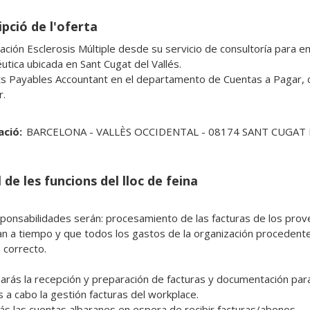
pció de l'oferta
ación Esclerosis Múltiple desde su servicio de consultoría para 
utica ubicada en Sant Cugat del Vallés.

s Payables Accountant en el departamento de Cuentas a Pagar, co
r.
ació:
BARCELONA - VALLÈS OCCIDENTAL - 08174 SANT CUGAT 
 de les funcions del lloc de feina
ponsabilidades serán: procesamiento de las facturas de los prove
n a tiempo y que todos los gastos de la organización procedente
correcto.

arás la recepción y preparación de facturas y documentación para 
 a cabo la gestión facturas del workplace.

ás las cuentas albaranes en espera de recibir facturas/abonos.
