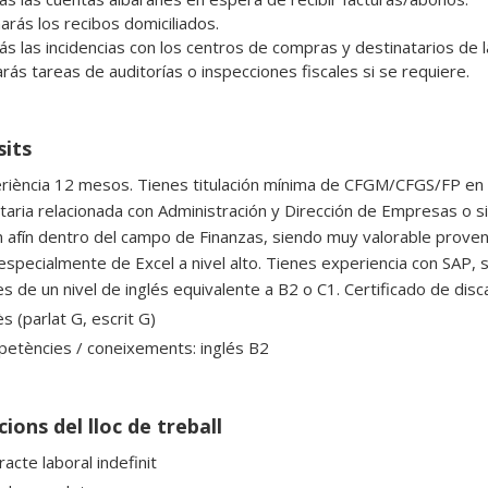
rás los recibos domiciliados.

ás las incidencias con los centros de compras y destinatarios de l
rás tareas de auditorías o inspecciones fiscales si se requiere.
sits
riència 12 mesos. Tienes titulación mínima de CFGM/CFGS/FP en 
itaria relacionada con Administración y Dirección de Empresas o s
n afín dentro del campo de Finanzas, siendo muy valorable proven
 especialmente de Excel a nivel alto. Tienes experiencia con SAP, 
s de un nivel de inglés equivalente a B2 o C1. Certificado de dis
s (parlat G, escrit G)
etències / coneixements: inglés B2
ions del lloc de treball
acte laboral indefinit