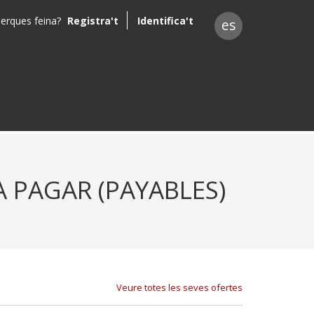
erques feina?
Registra't
Identifica't
es
 PAGAR (PAYABLES)
Veure totes les seves ofertes