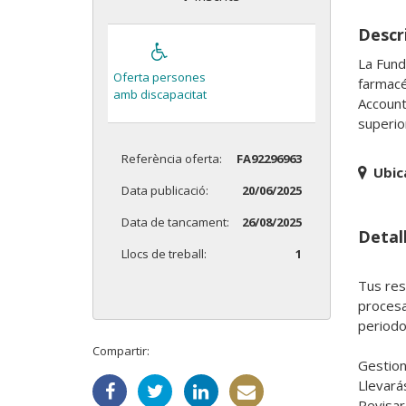
Descri
La Fund
Oferta persones
farmacé
amb discapacitat
Account
superio
Referència oferta:
FA92296963
Ubic
Data publicació:
20/06/2025
Data de tancament:
26/08/2025
Detall
Llocs de treball:
1
Tus res
procesa
periodo 
Compartir:
Gestion
Llevarás
Revisar