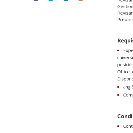
Gestiona
Revisar
Prepara
Requi
Expe
univers
posició
Office,
Dispone
anglè
Comp
Condic
Contr