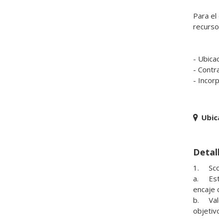
Para el
recurso
- Ubica
- Contra
- Incor
Ubic
Detall
1.	Scouting o búsqueda de financiación pública y privada.

a.	Estar atento/a a las novedades que en materia de financiación público y privada puedan producirse de acuerdo al 
encaje c
b.	Valorar con los responsables de la intervención técnica la idoneidad de la financiación público o privada para los 
objetivo