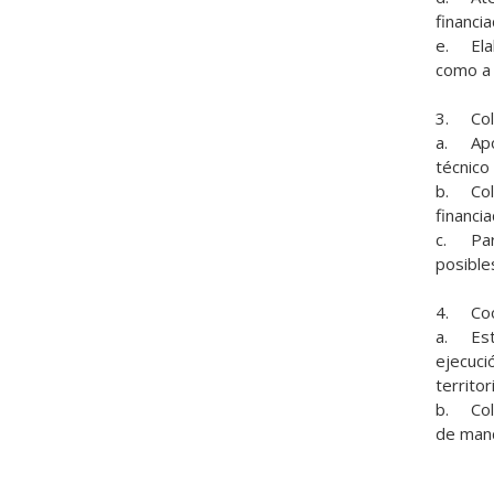
financi
e.	Elaborar el cuadro de mando técnico económico del proyecto, tanto de acuerdo a los indicadores de los financiadores, 
como a l
3.	Colaboración proactiva con direcciones y equipos del territorio. 

a.	Apoyo a las direcciones del territorio en la gestión pacífica de las incidencias que se puedan producir en la justificación 
técnico
b.	Colaborar con las direcciones y equipos del territorio en los procesos de inspección requeridos por los diferentes 
financia
c.	Participar de las reuniones de trabajo conjuntas con el territorio de cara a poder tomar las mejores decisiones 
posibles
4.	Coordinación con los Servicios Provinciales 

a.	Establecer un diálogo fluido y propositivo con las tres áreas de la Provincia que mayor incidencia tienen, en la 
ejecució
territori
b.	Colaborar con el área de Comunicación en el desarrollo de la Memoria anual Improntas, atendiendo para ello al cuadro 
de mand