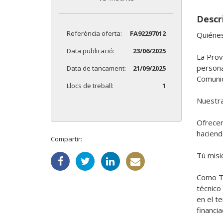
Descri
Referència oferta:
FA92297012
Quiénes
Data publicació:
23/06/2025
La Prov
persona
Data de tancament:
21/09/2025
Comunid
Llocs de treball:
1
Nuestra 
Ofrecer
haciend
Compartir:
Tú misió
Como Té
técnico 
en el t
financia