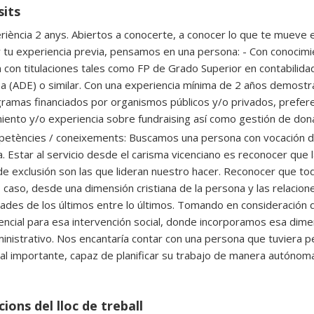
sits
riència 2 anys. Abiertos a conocerte, a conocer lo que te mueve en
y tu experiencia previa, pensamos en una persona: - Con conocimi
 con titulaciones tales como FP de Grado Superior en contabilidad
 (ADE) o similar. Con una experiencia mínima de 2 años demostra
ramas financiados por organismos públicos y/o privados, preferen
iento y/o experiencia sobre fundraising así como gestión de dona
etències / coneixements: Buscamos una persona con vocación de
. Estar al servicio desde el carisma vicenciano es reconocer que l
de exclusión son las que lideran nuestro hacer. Reconocer que t
 caso, desde una dimensión cristiana de la persona y las relacion
ades de los últimos entre lo últimos. Tomando en consideración qu
encial para esa intervención social, donde incorporamos esa dime
inistrativo. Nos encantaría contar con una persona que tuviera p
nal importante, capaz de planificar su trabajo de manera autónoma,
ions del lloc de treball