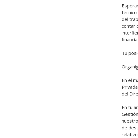
Esperam
técnico 
del tra
contar c
interfi
financia
Tu posic
Organig
En el m
Privada
del Dire
En tu á
Gestión
nuestro
de desa
relativo