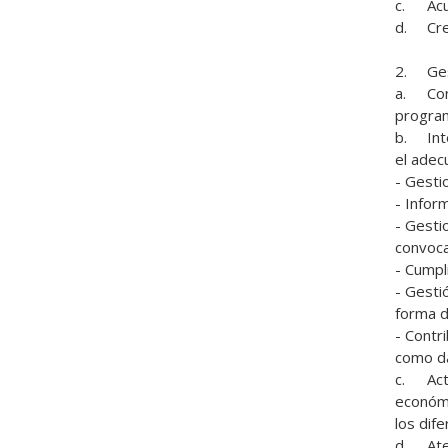
c.	Acudir a foros de inversión público y privada de impacto con el objetivo de ampliar la órbita de financiación.

d.	Crear y desarrollar una gestión óptima de donantes de acuerdo a los valores de la Provincia.

2.	Gestión Técnico Económica. 

a.	Conocer en profundidad y estar en permanente actualización sobre los requerimientos técnicos de cada uno de los 
program
b.	Interlocución y coordinación directa con el área de justificación técnico-administrativa del territorio de la Provincia para 
el adecu
- Gesti
- Inform
- Gesti
convoca
- Cumpli
- Gesti
forma de
- Contr
como da
c.	Actualización permanente de los protocolos internos necesarios para la gestión eficaz y eficiente de la justificación 
económi
los dife
d.	Atender al modelo de gestión documental necesario para el cumplimiento de las obligaciones normativas tanto de los 