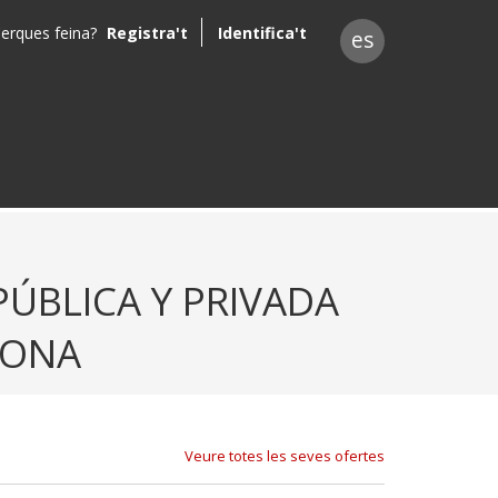
erques feina?
Registra't
Identifica't
es
PÚBLICA Y PRIVADA
LONA
Veure totes les seves ofertes