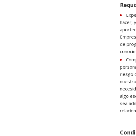
Requi
Expe
hacer, 
aporten
Empresa
de prog
conocim
Comp
persona
riesgo 
nuestro
necesid
algo es
sea adm
relacio
Condic