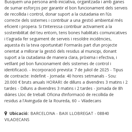
Busquem una persona amb iniciativa, organitzada i amb ganes
de sumar esforços per garantir el bon funcionament dels serveis
de recollida i control, donar suport a la ciutadania en l’ús
correcte dels sistemes i contribuir a una gestió ambiental més
eficient i propera. Si t’interessa contribuir activament a la
sostenibilitat del teu entorn, tens bones habilitats comunicatives
i t’agrada fer seguiment de serveis i resoldre incidències,
aquesta és la teva oportunitat! Formaràs part d’un projecte
orientat a millorar la gestió dels residus al municipi, donant
suport a la ciutadania de manera clara, pròxima i efectiva, i
vetllant pel bon funcionament dels sistemes de control i
identificació. - Incorporació prevista: 7 de juliol de 2025 - Tipus
de contracte: Indefinit - Jornada: 40 hores setmanals - Sou:
20.000 € bruts anuals HORARI: de dilluns a divendres 3 matins i 2
tardes - Dilluns a divendres 3 matins i 2 tardes - Jornada de 8h
diàries Lloc de treball: Oficina d’informació de recollida de
residus a l'Avinguda de la Roureda, 60 – Viladecans
Ubicació:
BARCELONA - BAIX LLOBREGAT - 08840
VILADECANS