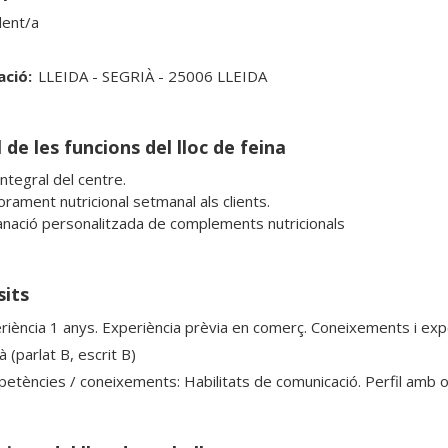
ent/a
ació:
LLEIDA - SEGRIÀ - 25006 LLEIDA
 de les funcions del lloc de feina
ntegral del centre.

rament nutricional setmanal als clients.

sits
riència 1 anys. Experiència prèvia en comerç. Coneixements i exper
à (parlat B, escrit B)
etències / coneixements: Habilitats de comunicació. Perfil amb or