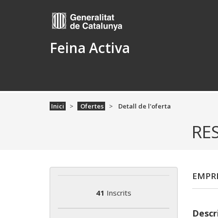
Feina Activa
Inici
Ofertes
Detall de l'oferta
RE
EMPRE
41
Inscrits
Descri