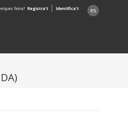
erques feina?
Registra't
Identifica't
es
IDA)