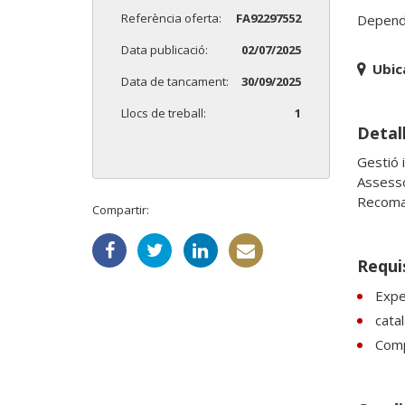
Referència oferta:
FA92297552
Depend
Data publicació:
02/07/2025
Ubic
Data de tancament:
30/09/2025
Llocs de treball:
1
Detall
Gestió i
Assesso
Compartir:
Requi
Expe
catal
Comp