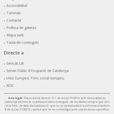
Accessibilitat
Tutorials
Contacte
Política de galetes
Mapa web
Taula de continguts
Directe a
Gencat.cat
Servei Públic d'Ocupació de Catalunya
Unió Europea. Fons social europeu.
W3C
Avís legal:
D'acord amb l'article 17.1 de la Llei 19/2014, la © Generalitat de
Catalunya permet la reutilització dels continguts i de les dades sempre que se'n
citi la font, i la data d'actualització i que no es desnaturalitzi la informació (article
8 de la Llei 37/2007), i també que no es contradigui amb una llicència específica.