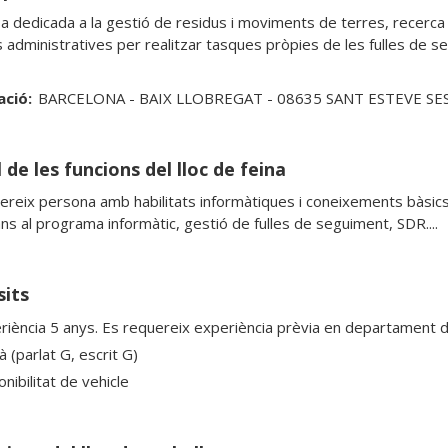
 dedicada a la gestió de residus i moviments de terres, recerca
 administratives per realitzar tasques pròpies de les fulles de se
ació:
BARCELONA - BAIX LLOBREGAT - 08635 SANT ESTEVE SE
 de les funcions del lloc de feina
ereix persona amb habilitats informàtiques i coneixements bàsics 
ans al programa informàtic, gestió de fulles de seguiment, SDR....
sits
riència 5 anys. Es requereix experiència prèvia en departament d'
à (parlat G, escrit G)
nibilitat de vehicle