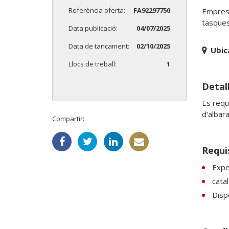
Referència oferta:
FA92297750
Empresa
tasques
Data publicació:
04/07/2025
Data de tancament:
02/10/2025
Ubic
Llocs de treball:
1
Detall
Es requ
d'albar
Compartir:
Requi
Expe
catal
Dispo