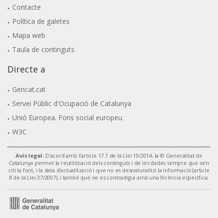
Contacte
Política de galetes
Mapa web
Taula de continguts
Directe a
Gencat.cat
Servei Públic d'Ocupació de Catalunya
Unió Europea. Fons social europeu.
W3C
Avís legal:
D'acord amb l'article 17.1 de la Llei 19/2014, la © Generalitat de
Catalunya permet la reutilització dels continguts i de les dades sempre que se'n
citi la font, i la data d'actualització i que no es desnaturalitzi la informació (article
8 de la Llei 37/2007), i també que no es contradigui amb una llicència específica.