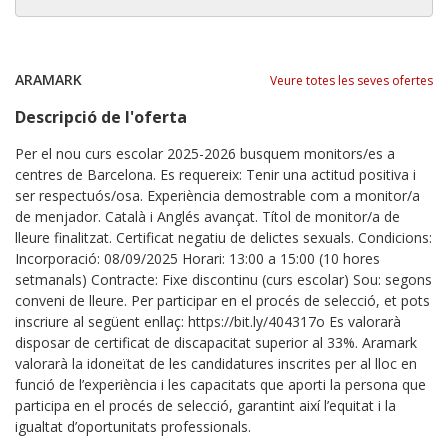
ARAMARK
Veure totes les seves ofertes
Descripció de l'oferta
Per el nou curs escolar 2025-2026 busquem monitors/es a
centres de Barcelona. Es requereix: Tenir una actitud positiva i
ser respectuós/osa. Experiència demostrable com a monitor/a
de menjador. Català i Anglés avançat. Títol de monitor/a de
lleure finalitzat. Certificat negatiu de delictes sexuals. Condicions:
Incorporació: 08/09/2025 Horari: 13:00 a 15:00 (10 hores
setmanals) Contracte: Fixe discontinu (curs escolar) Sou: segons
conveni de lleure. Per participar en el procés de selecció, et pots
inscriure al següent enllaç: https://bit.ly/404317o Es valorarà
disposar de certificat de discapacitat superior al 33%. Aramark
valorarà la idoneïtat de les candidatures inscrites per al lloc en
funció de l’experiència i les capacitats que aporti la persona que
participa en el procés de selecció, garantint així l’equitat i la
igualtat d’oportunitats professionals.