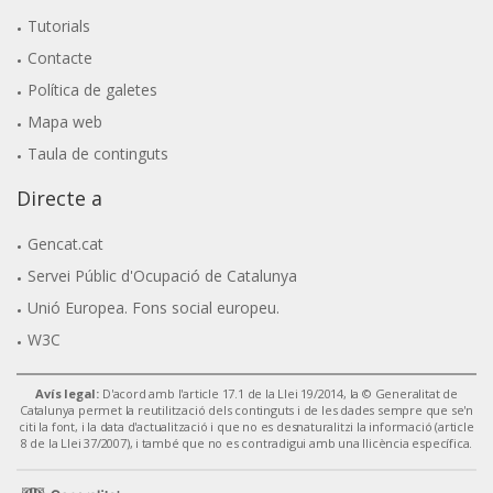
Tutorials
Contacte
Política de galetes
Mapa web
Taula de continguts
Directe a
Gencat.cat
Servei Públic d'Ocupació de Catalunya
Unió Europea. Fons social europeu.
W3C
Avís legal:
D'acord amb l'article 17.1 de la Llei 19/2014, la © Generalitat de
Catalunya permet la reutilització dels continguts i de les dades sempre que se'n
citi la font, i la data d'actualització i que no es desnaturalitzi la informació (article
8 de la Llei 37/2007), i també que no es contradigui amb una llicència específica.