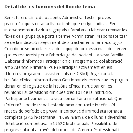
Detall de les funcions del lloc de feina
Ser referent clínic de pacients Administrar tests i proves
psicomètriques en aquells pacients que estigui indicat. Fer
intervencions individuals, grupals i familiars. Elaborar i revisar les
fitxes dels grups que porti a terme Administrar i responsabilitzar-
se de la indicació i seguiment dels tractaments farmacològics.
Coordinar-se amb la resta de l’equip de professionals del servei
que es requereixi per a l’abordatge del pacient i la seva família.
Elaborar d’informes Participar en el Programa de col·laboració
amb Atenció Primària (PCP) Participar activament en els
diferents programes assistencials del CSMIJ Registrar a la
història clínica informatitzada Gestionar els errors que es puguin
donar en el registre de la història clínica Participar en les
reunions i supervisions clíniques d’equip i de la institució.
Participar activament a la vida comunitària i institucional. Què
t’oferim? Lloc de treball estable amb contracte indefinit (4
mesos de període de prova) Incorporació immediata Jornada
completa (37,5 h/setmana - 1.688 h/any), de dilluns a divendres
Retribució competitiva: 54.962€ bruts anuals Possibilitat de
progrés salarial a través del model de Carrera Professional i