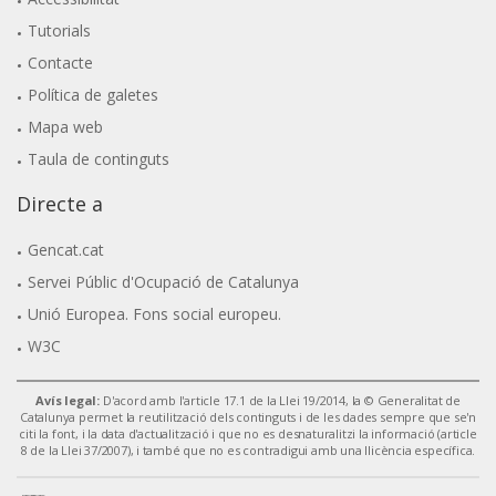
Tutorials
Contacte
Política de galetes
Mapa web
Taula de continguts
Directe a
Gencat.cat
Servei Públic d'Ocupació de Catalunya
Unió Europea. Fons social europeu.
W3C
Avís legal:
D'acord amb l'article 17.1 de la Llei 19/2014, la © Generalitat de
Catalunya permet la reutilització dels continguts i de les dades sempre que se'n
citi la font, i la data d'actualització i que no es desnaturalitzi la informació (article
8 de la Llei 37/2007), i també que no es contradigui amb una llicència específica.