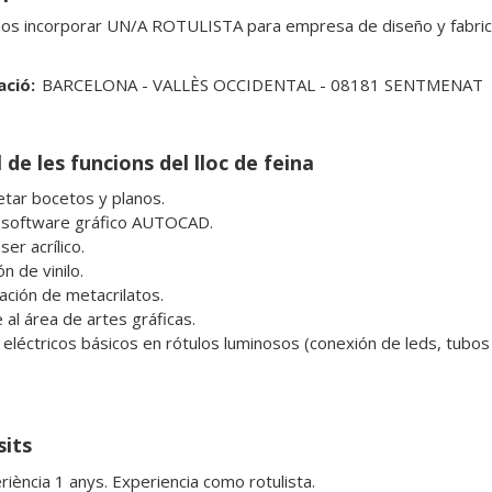
s incorporar UN/A ROTULISTA para empresa de diseño y fabrica d
ació:
BARCELONA - VALLÈS OCCIDENTAL - 08181 SENTMENAT
 de les funcions del lloc de feina
etar bocetos y planos.

software gráfico AUTOCAD.

er acrílico.

n de vinilo.

ación de metacrilatos.

al área de artes gráficas.

 eléctricos básicos en rótulos luminosos (conexión de leds, tubos
sits
riència 1 anys. Experiencia como rotulista.