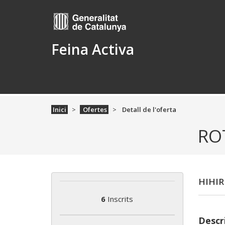
Feina Activa
Inici
Ofertes
Detall de l'oferta
RO
HIHIR
6
Inscrits
Descri