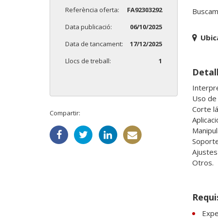
Referència oferta:
FA92303292
Buscamo
Data publicació:
06/10/2025
Ubic
Data de tancament:
17/12/2025
Llocs de treball:
1
Detall
Interpr
Uso de 
Corte lás
Compartir:
Aplicació
Manipul
Soporte 
Ajustes
Otros.
Requi
Expe