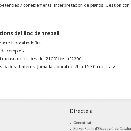
etències / coneixements: Interpretación de planos. Gestión con 
ions del lloc de treball
acte laboral indefinit
ada completa
ri mensual brut des de '2100' fins a '2200'
es dades d'interès: Jornada laboral de 7h a 15.30h de L a V.
Directe a
Gencat.cat
Servei Públic d'Ocupació de Catalu