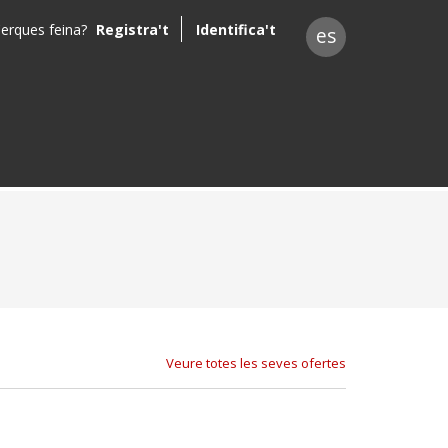
erques feina?
Registra't
Identifica't
es
Veure totes les seves ofertes