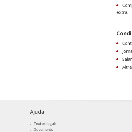
Comp
extra.
Condic
Contr
Jorn
Sala
Altr
Ajuda
Textos legals
Documents