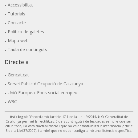
Accessibilitat
Tutorials
Contacte
Política de galetes
Mapa web
Taula de continguts
Directe a
Gencat.cat
Servei Públic d'Ocupació de Catalunya
Unió Europea. Fons social europeu.
W3C
Avís legal:
D'acord amb l'article 17.1 de la Llei 19/2014, la © Generalitat de
Catalunya permet la reutilització dels continguts i de les dades sempre que se'n
citi la font, i la data d'actualització i que no es desnaturalitzi la informació (article
8 de la Llei 37/2007), i també que no es contradigui amb una llicència específica.