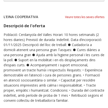
L'EINA COOPERATIVA
Veure totes les seves ofertes
Descripció de l'oferta
Població: Cerdanyola del Valles Horari: 10 hores setmanals (2
hores diaries) Previsió de durada: Indefinit. Data d’incorporació:
01/11/2025 Descripció del lloc de treball: ● Cuidador/a a
domicili atenent una persona gran Tasques: ● Cures diàries a
una persona gran ● Ajuda amb la higiene personal i les cures de
la pell. ● Suport en la mobilitat i en els desplaçaments dins
d’espais curts. ● Acompanyament i suport emocional,
promovent un tracte humà i respectuós Requisits: • Experiència
demostrable en l’atenció i cura de persones grans. • Formació
en atenció sociosanitària o similar. • Capacitat per resoldre
situacions imprevistes amb calma i responsabilitat. • Tracte
proper, empàtic i humanitzat. Condicions: • Durada del contracte
indefinit, amb període de proba de 1 mes • Retribució segons el
conveni col·lectiu de treballador/a familiar.