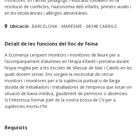
monitores. En l'àmbit pedagògic i educatiu treballem en la
resolució de conflictes, l’autonomia dels infants, primers auxilis i
en les intoleràncies i al·lèrgies alimentàries.
Ubicació:
BARCELONA - MARESME - 08348 CABRILS
Detall de les funcions del lloc de feina
A Ecomenja cerquem monitors i monitores de lleure per a
l’acompanyament d’alumnes en l’etapa infantil i primària durant
l’espai migdia per a les escoles de Vilassar de Mar i Cabrils en les
quals donem servei. Ens sorgeix la necessitat de cercar
monitors i monitores per a la suplència puntual o de llarga
durada de treballadors i treballadores de l’empresa que estan en
situació de baixa mèdica, gaudiment de permisos o absències.
Si t'interessa formar part de la nostra bossa de CV per a
suplències inscriu-t'hi!
Requisits