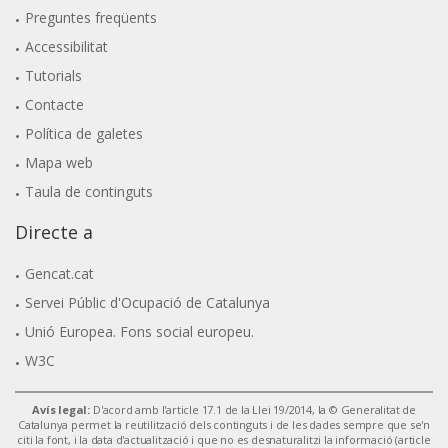
Preguntes freqüents
Accessibilitat
Tutorials
Contacte
Política de galetes
Mapa web
Taula de continguts
Directe a
Gencat.cat
Servei Públic d'Ocupació de Catalunya
Unió Europea. Fons social europeu.
W3C
Avís legal:
D'acord amb l'article 17.1 de la Llei 19/2014, la © Generalitat de
Catalunya permet la reutilització dels continguts i de les dades sempre que se'n
citi la font, i la data d'actualització i que no es desnaturalitzi la informació (article