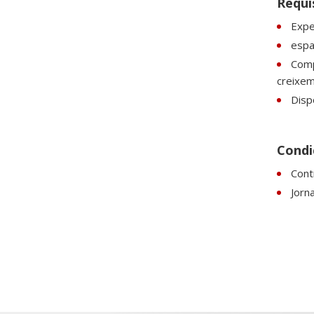
Requi
Expe
espan
Comp
creixem
Dispo
Condic
Contr
Jorn