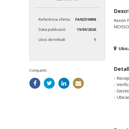
Descri
Referència oferta:
FA92316908
Axxon P
MOSSO/
Data publicació:
15/05/2026
Llocs de treball:
1
Ubic
Detall
Compartir:
- Recepc
- Verifi
- Gestio
- Ubica