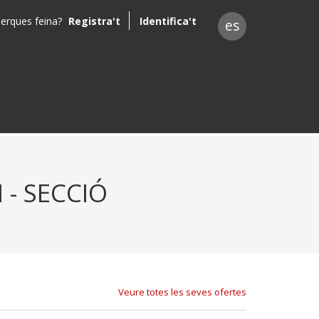
erques feina?
Registra't
Identifica't
es
- SECCIÓ
Veure totes les seves ofertes