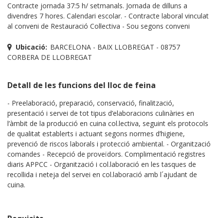
Contracte jornada 37:5 h/ setmanals. Jornada de dilluns a
divendres 7 hores. Calendari escolar. - Contracte laboral vinculat
al conveni de Restauració Col·lectiva - Sou segons conveni
Ubicació:
BARCELONA - BAIX LLOBREGAT - 08757
CORBERA DE LLOBREGAT
Detall de les funcions del lloc de feina
- Preelaboració, preparació, conservació, finalització,
presentació i servei de tot tipus d’elaboracions culinàries en
l’àmbit de la producció en cuina col.lectiva, seguint els protocols
de qualitat establerts i actuant segons normes d’higiene,
prevenció de riscos laborals i protecció ambiental. - Organització
comandes - Recepció de proveïdors. Complimentació registres
diaris APPCC - Organització i col.laboració en les tasques de
recollida i neteja del servei en col.laboració amb l´ajudant de
cuina.