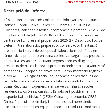
L'EINA COOPERATIVA
Veure totes les seves ofertes
Descripció de l'oferta
Títol: Cuiner /a Població: Corbera de Llobregat. Escola Jaume
Balmes. Horari: De les 8 a les 15:30 hores. De Dilluns a
Divendres, calendari escolar. Incorporació a partir del 22 o 25 de
Juny fins el 31 de Juliol 2025. Possibilitat continuïtat en altres
centres de l'Empresa el proper curs 2026-27. Descripció lloc de
treball: - Preelaboració, preparació, conservació, finalització,
presentació i servei de tot tipus d’elaboracions culinàries en
l’àmbit de la producció en cuina col.lectiva, seguint els protocols
de qualitat establerts i actuant segons normes d’higiene,
prevenció de riscos laborals i protecció ambiental. - Organització
comandes - Recepció de proveïdors. Complimentació registres
diaris APPCC - Organització i col.laboració en les tasques de
recollida i neteja del servei en col.laboració amb l´ajudant de
cuina. Requisits: - Experiència en serveis similiars, escoles,
residències, colònies, casals,.... Es valorarà positivament la
disponibilitat de titulació (CFGM Cuina i gastronomia, CFGS
Direcció de cuina o similar), tot i que no es imprescindible. -
Capacitat de treball en equip. - Proactiu i resolutiu Condicions: -